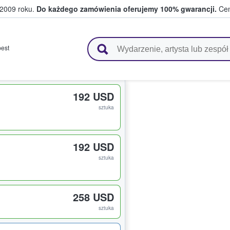
 2009 roku.
Do każdego zamówienia oferujemy 100% gwarancji.
Cen
 i kibice kupują i sprzedają bilety
est
192 USD
sztuka
192 USD
sztuka
258 USD
sztuka