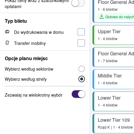
Pokaż ceny wraz z szacunkowymi
Floor General A
opłatami
1 - 6 biletów
Gotowe do natyc
Typ biletu
Upper Tier
Do wydrukowania w domu
1 - 4 biletów
Transfer mobilny
Floor General A
Opcje planu miejsc
1 - 7 biletów
Wybierz według sektorów
Middle Tier
Wybierz według strefy
1 - 4 biletów
Zezwalaj na wielokrotny wybór
Lower Tier
1 - 4 biletów
Lower Tier 109
Rząd
K
1 - 4 biletów