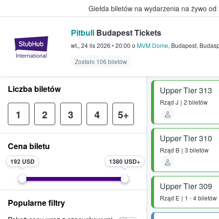
Giełda biletów na wydarzenia na żywo od
Pitbull
Budapest Tickets
StubHub — miejsce, w którym fani
wt., 24 lis 2026
•
20:00
o
MVM Dome
,
Budapest
,
Budasp
Zostało 106 biletów
Liczba biletów
Upper Tier 313
Rząd
J
2 biletów
1
2
3
4
5+
Upper Tier 310
Cena biletu
Rząd
B
3 biletów
192 USD
1380 USD
Upper Tier 309
Rząd
E
1 - 4 biletów
Popularne filtry