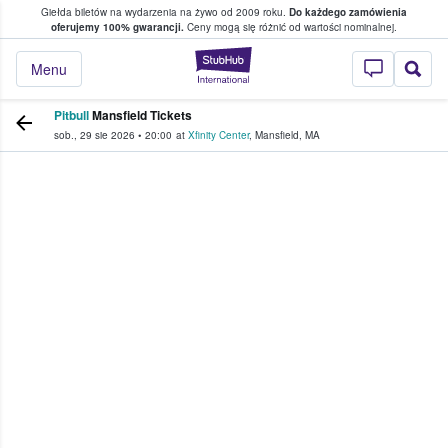
Giełda biletów na wydarzenia na żywo od 2009 roku.
Do każdego zamówienia
ce, w którym fani i kibice kupują i sprzedaj
oferujemy 100% gwarancji.
Ceny mogą się różnić od wartości nominalnej.
StubHub — miejsce,
Menu
Pitbull
Mansfield Tickets
sob., 29 sie 2026
•
20:00
at
Xfinity Center
,
Mansfield
,
MA