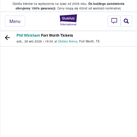
Giełda biletów na wydarzenia na żywo od 2009 roku.
Do każdego zamówienia
ce, w którym fani i kibice kupują i sprzedaj
oferujemy 100% gwarancji.
Ceny mogą się różnić od wartości nominalnej.
StubHub — miejsce,
Menu
Phil Wickham
Fort Worth Tickets
sob., 26 wrz 2026
•
19:00
at
Dickies Arena
,
Fort Worth
,
TX