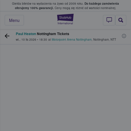
Giełda biletów na wydarzenia na żywo od 2009 roku.
Do każdego zamówienia
ce, w którym fani i kibice kupują i sprzedaj
oferujemy 100% gwarancji.
Ceny mogą się różnić od wartości nominalnej.
StubHub — miejsce,
Menu
Paul Heaton
Nottingham Tickets
wt., 10 lis 2026
•
18:30
at
Motorpoint Arena Nottingham
,
Nottingham
,
NTT