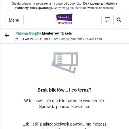
Giełda biletów na wydarzenia na żywo od 2009 roku.
Do każdego zamówienia
ce, w którym fani i kibice kupują i sprzedaj
oferujemy 100% gwarancji.
Ceny mogą się różnić od wartości nominalnej.
StubHub — miejsce,
Menu
Paloma Morphy
Monterrey Tickets
pt., 04 wrz 2026
•
20:00
at
Foro Corona
,
Monterrey
,
Nuevo León
Brak biletów... i co teraz?
W tej chwili nie ma biletów na to wydarzenie.
Sprawdź ponownie wkrótce.
Lub, jeśli z jakiegokolwiek powodu nie możesz