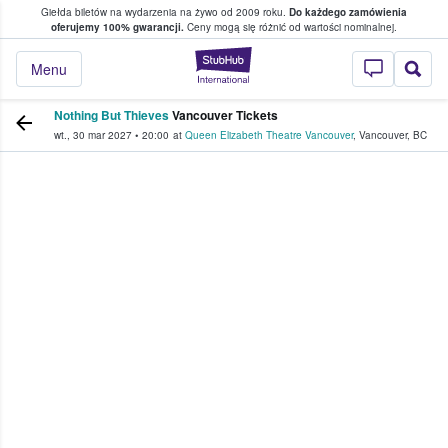
Giełda biletów na wydarzenia na żywo od 2009 roku.
Do każdego zamówienia
ce, w którym fani i kibice kupują i sprzedaj
oferujemy 100% gwarancji.
Ceny mogą się różnić od wartości nominalnej.
StubHub — miejsce,
Menu
Nothing But Thieves
Vancouver Tickets
wt., 30 mar 2027
•
20:00
at
Queen Elizabeth Theatre Vancouver
,
Vancouver
,
BC