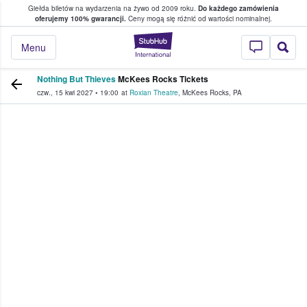
Giełda biletów na wydarzenia na żywo od 2009 roku.
Do każdego zamówienia
ce, w którym fani i kibice kupują i sprzedaj
oferujemy 100% gwarancji.
Ceny mogą się różnić od wartości nominalnej.
StubHub — miejsce,
Menu
Nothing But Thieves
McKees Rocks Tickets
czw., 15 kwi 2027
•
19:00
at
Roxian Theatre
,
McKees Rocks
,
PA