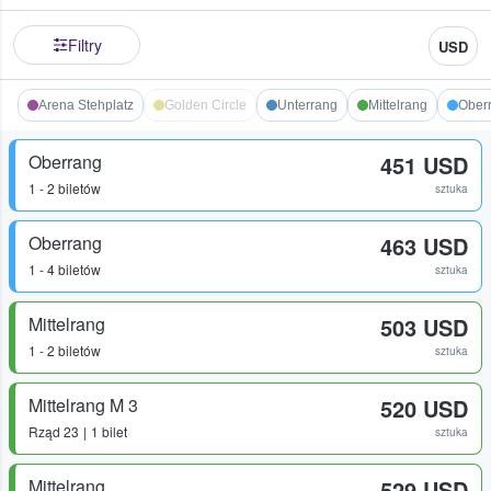
Filtry
USD
Arena Stehplatz
Golden Circle
Unterrang
Mittelrang
Ober
Oberrang
451 USD
1 - 2 biletów
sztuka
Oberrang
463 USD
1 - 4 biletów
sztuka
Mittelrang
503 USD
1 - 2 biletów
sztuka
Mittelrang M 3
520 USD
Rząd
23
1 bilet
sztuka
Mittelrang
529 USD