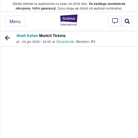
Giełda biletów na wydarzenia na żywo od 2009 roku.
Do każdego zamówienia
ce, w którym fani i kibice kupują i sprzedaj
oferujemy 100% gwarancji.
Ceny mogą się różnić od wartości nominalnej.
StubHub — miejsce,
Menu
Noah Kahan
Munich Tickets
pt., 04 gru 2026
•
20:00
at
Olympiahalle
,
München
,
BV