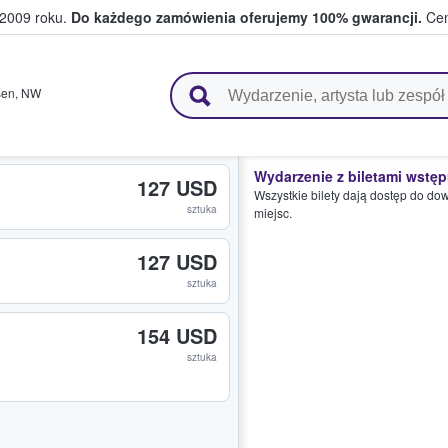
 2009 roku.
Do każdego zamówienia oferujemy 100% gwarancji.
Cen
 i kibice kupują i sprzedają bilety
sen
,
NW
Wydarzenie z biletami wstę
127 USD
Wszystkie bilety dają dostęp do do
sztuka
miejsc.
127 USD
sztuka
154 USD
sztuka