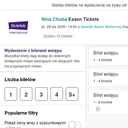
Giełda biletów na wydarzenia na żywo od
Nina Chuba
Essen Tickets
StubHub — miejsce, w którym fani
pt., 28 sie 2026
•
19:00
o
Seaside Beach Balderney
,
Es
Zostało 16 biletów
Wydarzenie z biletami wstępu
Bilet wstępu
Wszystkie bilety dają dostęp do dowolnych
1 - 4 biletów
dostępnych miejsc siedzących lub stojących. Nie
ma przypisanych miejsc.
Bilet wstępu
Liczba biletów
1 - 4 biletów
1
2
3
4
5+
Bilet wstępu
1 - 8 biletów
Popularne filtry
Pokaż ceny wraz z szacunkowymi