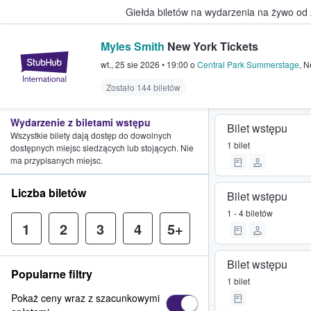
Giełda biletów na wydarzenia na żywo od
Myles Smith
New York Tickets
StubHub — miejsce, w którym fani
wt., 25 sie 2026
•
19:00
o
Central Park Summerstage
,
N
Zostało 144 biletów
Wydarzenie z biletami wstępu
Bilet wstępu
Wszystkie bilety dają dostęp do dowolnych
1 bilet
dostępnych miejsc siedzących lub stojących. Nie
ma przypisanych miejsc.
Liczba biletów
Bilet wstępu
1 - 4 biletów
1
2
3
4
5+
Bilet wstępu
Popularne filtry
1 bilet
Pokaż ceny wraz z szacunkowymi