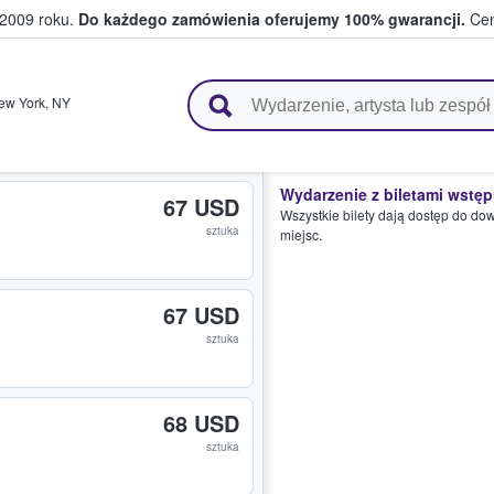
 2009 roku.
Do każdego zamówienia oferujemy 100% gwarancji.
Cen
 i kibice kupują i sprzedają bilety
ew York
,
NY
Wydarzenie z biletami wstę
67 USD
Wszystkie bilety dają dostęp do do
sztuka
miejsc.
67 USD
sztuka
68 USD
sztuka