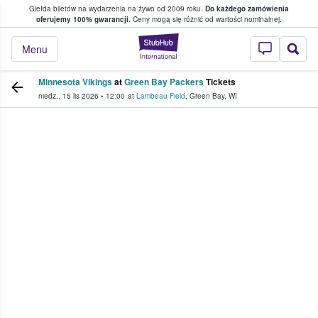
Giełda biletów na wydarzenia na żywo od 2009 roku.
Do każdego zamówienia
ce, w którym fani i kibice kupują i sprzedaj
oferujemy 100% gwarancji.
Ceny mogą się różnić od wartości nominalnej.
StubHub — miejsce,
Menu
Minnesota Vikings
at
Green Bay Packers
Tickets
niedz., 15 lis 2026
•
12:00
at
Lambeau Field
,
Green Bay
,
WI