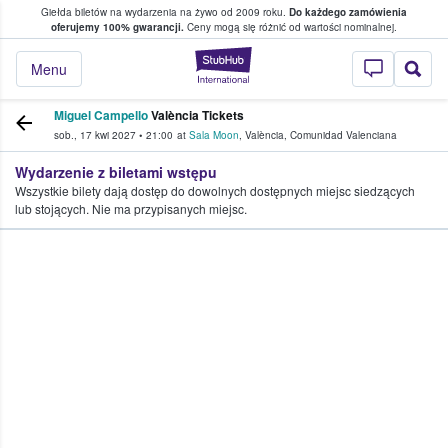
Giełda biletów na wydarzenia na żywo od 2009 roku.
Do każdego zamówienia
ce, w którym fani i kibice kupują i sprzedaj
oferujemy 100% gwarancji.
Ceny mogą się różnić od wartości nominalnej.
StubHub — miejsce,
Menu
Miguel Campello
València Tickets
sob., 17 kwi 2027
•
21:00
at
Sala Moon
,
València
,
Comunidad Valenciana
Wydarzenie z biletami wstępu
Wszystkie bilety dają dostęp do dowolnych dostępnych miejsc siedzących
lub stojących. Nie ma przypisanych miejsc.