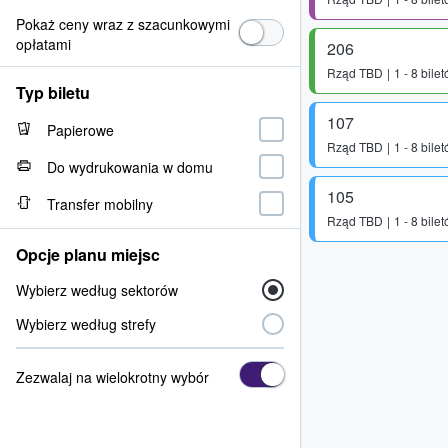
Pokaż ceny wraz z szacunkowymi
opłatami
206
Rząd
TBD
1 - 8 bile
Typ biletu
107
Papierowe
Rząd
TBD
1 - 8 bile
Do wydrukowania w domu
105
Transfer mobilny
Rząd
TBD
1 - 8 bile
Opcje planu miejsc
Wybierz według sektorów
Wybierz według strefy
Zezwalaj na wielokrotny wybór