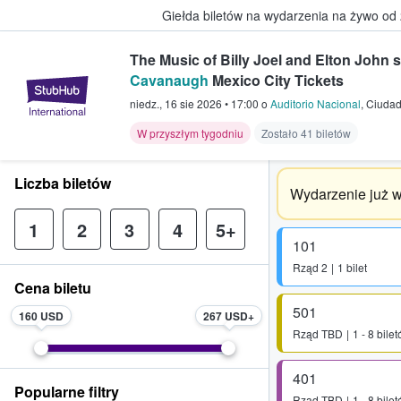
Giełda biletów na wydarzenia na żywo od
The Music of Billy Joel and Elton John 
Cavanaugh
Mexico City Tickets
StubHub — miejsce, w którym fani
niedz., 16 sie 2026
•
17:00
o
Auditorio Nacional
,
Ciudad
W przyszłym tygodniu
Zostało 41 biletów
Liczba biletów
Wydarzenie już w
1
2
3
4
5+
101
Rząd
2
1 bilet
Cena biletu
501
160 USD
267 USD
Rząd
TBD
1 - 8 bile
401
Popularne filtry
Rząd
TBD
1 - 8 bile