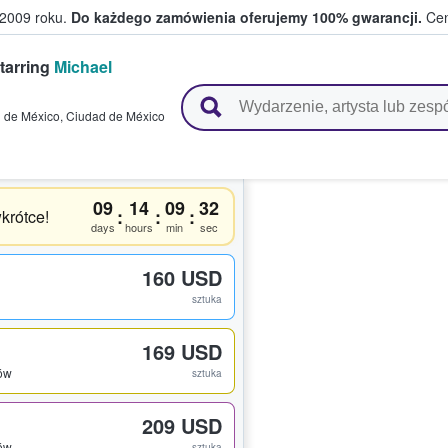
 2009 roku.
Do każdego zamówienia oferujemy 100% gwarancji.
Cen
starring
Michael
 i kibice kupują i sprzedają bilety
 de México
,
Ciudad de México
09
14
09
32
:
:
:
krótce!
days
hours
min
sec
160 USD
sztuka
169 USD
tów
sztuka
209 USD
tów
sztuka