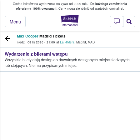
Giełda biletów na wydarzenia na żywo od 2009 roku.
Do każdego zamówienia
ce, w którym fani i kibice kupują i sprzedaj
oferujemy 100% gwarancji.
Ceny mogą się różnić od wartości nominalnej.
StubHub — miejsce,
Menu
Max Cooper
Madrid Tickets
niedz., 08 lis 2026
•
21:00
at
La Riviera
,
Madrid
,
MAD
Wydarzenie z biletami wstępu
Wszystkie bilety dają dostęp do dowolnych dostępnych miejsc siedzących
lub stojących. Nie ma przypisanych miejsc.