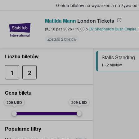
Giełda biletów na wydarzenia na żywo od
Matilda Mann
London Tickets
StubHub — miejsce, w którym fani
pt., 16 paź 2026
•
19:00
o
O2 Shepherd's Bush Empire
,
Zostało 2 biletów
Liczba biletów
Stalls Standing
1 - 2 biletów
1
2
Cena biletu
209 USD
209 USD
Popularne filtry