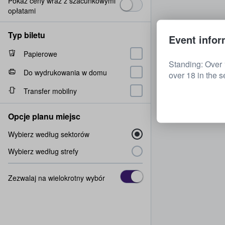
Pokaż ceny wraz z szacunkowymi
opłatami
Typ biletu
Event infor
Papierowe
Standing: Over 
Do wydrukowania w domu
over 18 in the s
Transfer mobilny
Opcje planu miejsc
Wybierz według sektorów
Wybierz według strefy
Zezwalaj na wielokrotny wybór