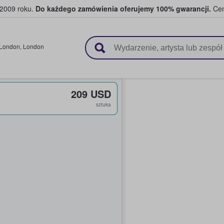
 2009 roku.
Do każdego zamówienia oferujemy 100% gwarancji.
Cen
 i kibice kupują i sprzedają bilety
London
,
London
209 USD
sztuka