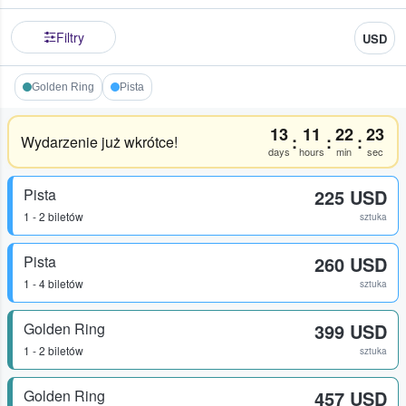
Filtry
USD
Golden Ring
Pista
13
11
22
23
:
:
:
Wydarzenie już wkrótce!
days
hours
min
sec
Pista
225 USD
1 - 2 biletów
sztuka
Pista
260 USD
1 - 4 biletów
sztuka
Golden Ring
399 USD
1 - 2 biletów
sztuka
Golden Ring
457 USD