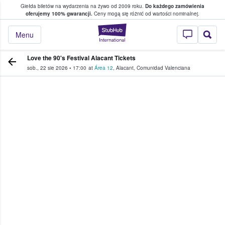
Giełda biletów na wydarzenia na żywo od 2009 roku.
Do każdego zamówienia
ce, w którym fani i kibice kupują i sprzedaj
oferujemy 100% gwarancji.
Ceny mogą się różnić od wartości nominalnej.
StubHub — miejsce,
Menu
Love the 90's Festival Alacant Tickets
sob., 22 sie 2026
•
17:00
at
Área 12
,
Alacant
,
Comunidad Valenciana