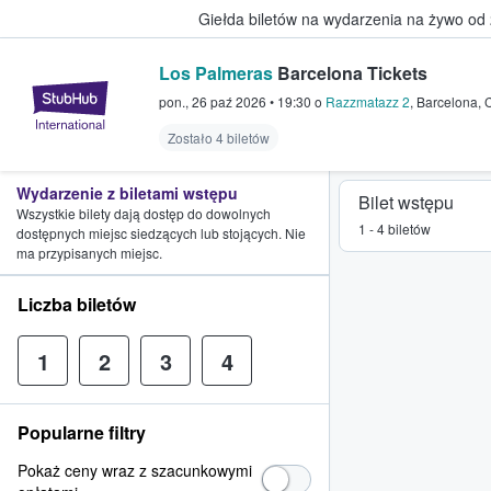
Giełda biletów na wydarzenia na żywo od
Los Palmeras
Barcelona Tickets
StubHub — miejsce, w którym fani
pon., 26 paź 2026
•
19:30
o
Razzmatazz 2
,
Barcelona
,
Zostało 4 biletów
Wydarzenie z biletami wstępu
Bilet wstępu
Wszystkie bilety dają dostęp do dowolnych
1 - 4 biletów
dostępnych miejsc siedzących lub stojących. Nie
ma przypisanych miejsc.
Liczba biletów
1
2
3
4
Popularne filtry
Pokaż ceny wraz z szacunkowymi