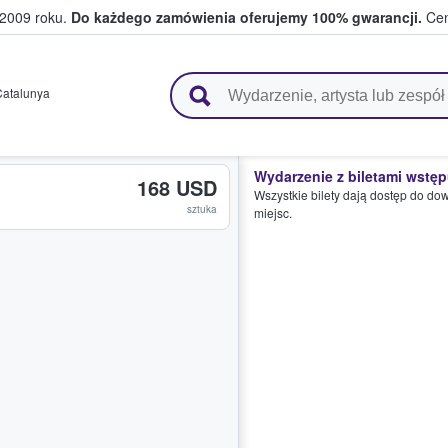
 2009 roku.
Do każdego zamówienia oferujemy 100% gwarancji.
Cen
 i kibice kupują i sprzedają bilety
Catalunya
Wydarzenie z biletami wstę
168 USD
Wszystkie bilety dają dostęp do do
sztuka
miejsc.