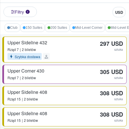
Filtry
USD
1
Club
150 Suites
200 Suites
Mid-Level Corner
Mid-Level 
Upper Sideline 432
297 USD
Rząd
7
2 biletów
sztuka
Szybka dostawa
Upper Corner 430
305 USD
Rząd
7
2 biletów
sztuka
Upper Sideline 408
308 USD
Rząd
15
2 biletów
sztuka
Upper Sideline 408
308 USD
Rząd
15
2 biletów
sztuka