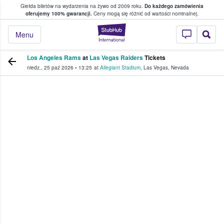
Giełda biletów na wydarzenia na żywo od 2009 roku.
Do każdego zamówienia
ce, w którym fani i kibice kupują i sprzedaj
oferujemy 100% gwarancji.
Ceny mogą się różnić od wartości nominalnej.
StubHub — miejsce,
Menu
Los Angeles Rams
at
Las Vegas Raiders
Tickets
niedz., 25 paź 2026
•
13:25
at
Allegiant Stadium
,
Las Vegas
,
Nevada