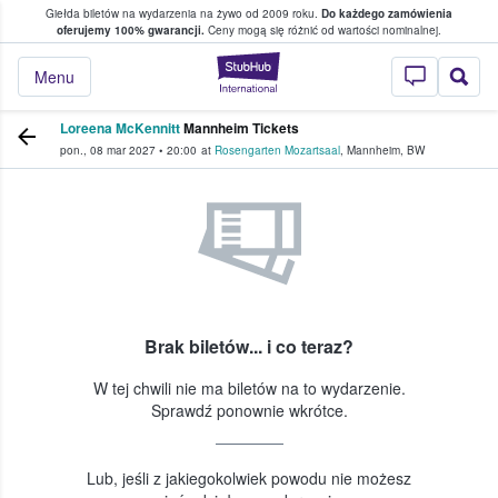
Giełda biletów na wydarzenia na żywo od 2009 roku.
Do każdego zamówienia
ce, w którym fani i kibice kupują i sprzedaj
oferujemy 100% gwarancji.
Ceny mogą się różnić od wartości nominalnej.
StubHub — miejsce,
Menu
Loreena McKennitt
Mannheim Tickets
pon., 08 mar 2027
•
20:00
at
Rosengarten Mozartsaal
,
Mannheim
,
BW
Brak biletów... i co teraz?
W tej chwili nie ma biletów na to wydarzenie.
Sprawdź ponownie wkrótce.
Lub, jeśli z jakiegokolwiek powodu nie możesz