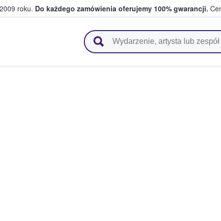
 2009 roku.
Do każdego zamówienia oferujemy 100% gwarancji.
Cen
 i kibice kupują i sprzedają bilety