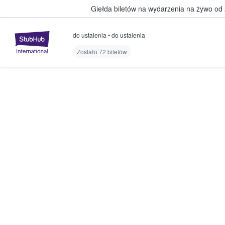
Giełda biletów na wydarzenia na żywo od
do ustalenia
•
do ustalenia
StubHub — miejsce, w którym fani
Zostało 72 biletów