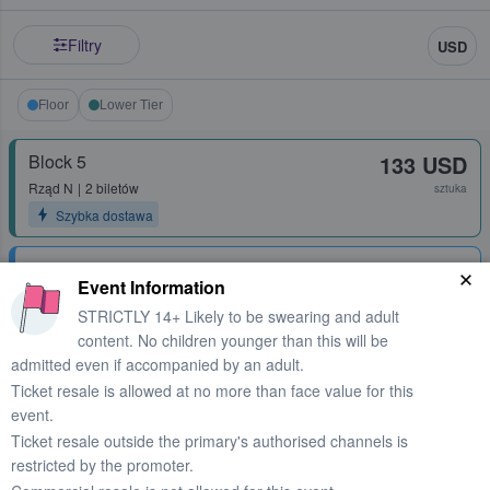
Filtry
USD
Floor
Lower Tier
Block 5
133 USD
Rząd
N
2 biletów
sztuka
Szybka dostawa
Floor C
162 USD
Event Information
Rząd
H
1 - 6 biletów
sztuka
STRICTLY 14+ Likely to be swearing and adult
Szybka dostawa
content. No children younger than this will be
admitted even if accompanied by an adult.
Floor C
189 USD
Ticket resale is allowed at no more than face value for this
Rząd
B
2 biletów
sztuka
event.
Szybka dostawa
Ticket resale outside the primary's authorised channels is
restricted by the promoter.
Floor B
297 USD