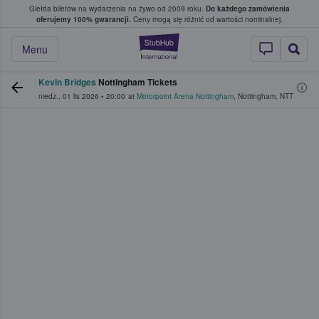
Giełda biletów na wydarzenia na żywo od 2009 roku.
Do każdego zamówienia
ce, w którym fani i kibice kupują i sprzedaj
oferujemy 100% gwarancji.
Ceny mogą się różnić od wartości nominalnej.
StubHub — miejsce,
Menu
Kevin Bridges
Nottingham Tickets
niedz., 01 lis 2026
•
20:00
at
Motorpoint Arena Nottingham
,
Nottingham
,
NTT