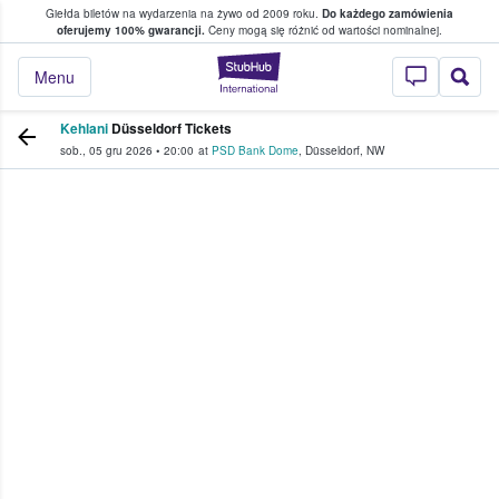
Giełda biletów na wydarzenia na żywo od 2009 roku.
Do każdego zamówienia
ce, w którym fani i kibice kupują i sprzedaj
oferujemy 100% gwarancji.
Ceny mogą się różnić od wartości nominalnej.
StubHub — miejsce,
Menu
Kehlani
Düsseldorf Tickets
sob., 05 gru 2026
•
20:00
at
PSD Bank Dome
,
Düsseldorf
,
NW