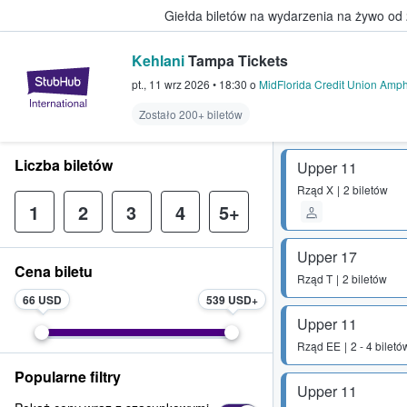
Giełda biletów na wydarzenia na żywo od
Kehlani
Tampa Tickets
StubHub — miejsce, w którym fani
pt., 11 wrz 2026
•
18:30
o
MidFlorida Credit Union Amphi
Zostało 200+ biletów
Liczba biletów
Upper 11
Rząd
X
2 biletów
1
2
3
4
5+
Upper 17
Cena biletu
Rząd
T
2 biletów
66 USD
539 USD
Upper 11
Rząd
EE
2 - 4 biletó
Popularne filtry
Upper 11