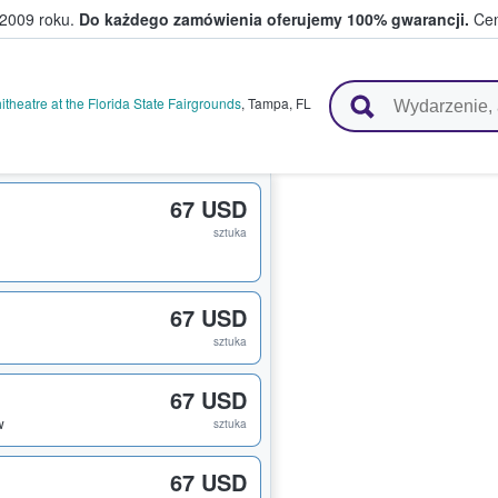
 2009 roku.
Do każdego zamówienia oferujemy 100% gwarancji.
Cen
 i kibice kupują i sprzedają bilety
theatre at the Florida State Fairgrounds
,
Tampa
,
FL
67 USD
sztuka
67 USD
sztuka
67 USD
w
sztuka
67 USD