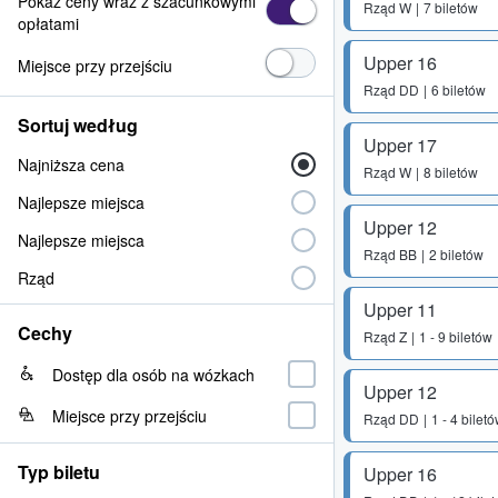
Pokaż ceny wraz z szacunkowymi
Rząd
W
7 biletów
opłatami
Upper 16
Miejsce przy przejściu
Rząd
DD
6 biletów
Sortuj według
Upper 17
Najniższa cena
Rząd
W
8 biletów
Najlepsze miejsca
Upper 12
Najlepsze miejsca
Rząd
BB
2 biletów
Rząd
Upper 11
Cechy
Rząd
Z
1 - 9 biletów
Dostęp dla osób na wózkach
Upper 12
Miejsce przy przejściu
Rząd
DD
1 - 4 bilet
Typ biletu
Upper 16