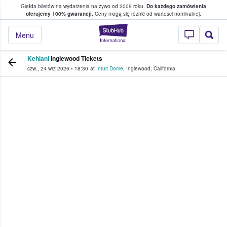
Giełda biletów na wydarzenia na żywo od 2009 roku.
Do każdego zamówienia
ce, w którym fani i kibice kupują i sprzedaj
oferujemy 100% gwarancji.
Ceny mogą się różnić od wartości nominalnej.
StubHub — miejsce,
Menu
Kehlani
Inglewood Tickets
czw., 24 wrz 2026
•
18:30
at
Intuit Dome
,
Inglewood
,
California