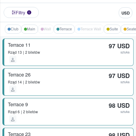
Filtry
USD
1
Club
Main
Wall
Terrace
Terrace Wall
Suite
Seate
Terrace 11
97 USD
Rząd
13
2 biletów
sztuka
Terrace 26
97 USD
Rząd
14
2 biletów
sztuka
Terrace 9
98 USD
Rząd
6
2 biletów
sztuka
Terrace 23
98 USD