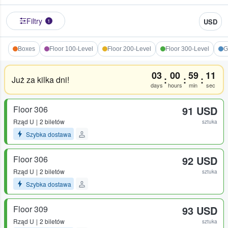
Filtry
USD
1
Boxes
Floor 100-Level
Floor 200-Level
Floor 300-Level
G
03
00
59
11
:
:
:
Już za kilka dni!
days
hours
min
sec
Floor 306
91 USD
Rząd
U
2 biletów
sztuka
Szybka dostawa
Floor 306
92 USD
Rząd
U
2 biletów
sztuka
Szybka dostawa
Floor 309
93 USD
Rząd
U
2 biletów
sztuka