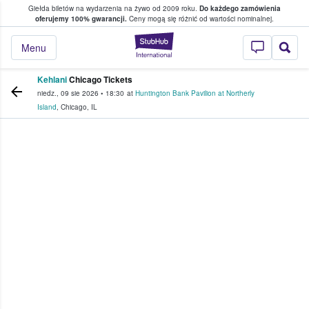
Giełda biletów na wydarzenia na żywo od 2009 roku.
Do każdego zamówienia
ce, w którym fani i kibice kupują i sprzedaj
oferujemy 100% gwarancji.
Ceny mogą się różnić od wartości nominalnej.
StubHub — miejsce,
Menu
Kehlani
Chicago Tickets
niedz., 09 sie 2026
•
18:30
at
Huntington Bank Pavilion at Northerly
Island
,
Chicago
,
IL