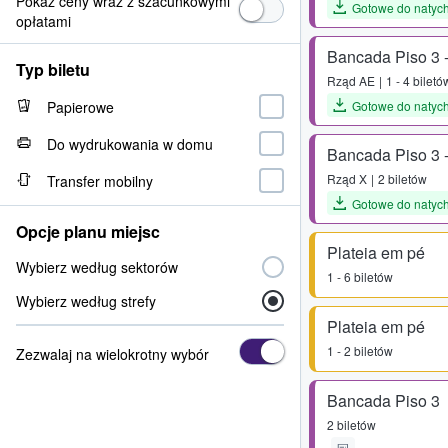
Pokaż ceny wraz z szacunkowymi
Gotowe do natyc
opłatami
Bancada Piso 3 
Typ biletu
Rząd
AE
1 - 4 biletó
Papierowe
Gotowe do natyc
Do wydrukowania w domu
Bancada Piso 3 -
Rząd
X
2 biletów
Transfer mobilny
Gotowe do natyc
Opcje planu miejsc
Plateia em pé
Wybierz według sektorów
1 - 6 biletów
Wybierz według strefy
Plateia em pé
1 - 2 biletów
Zezwalaj na wielokrotny wybór
Bancada Piso 3
2 biletów