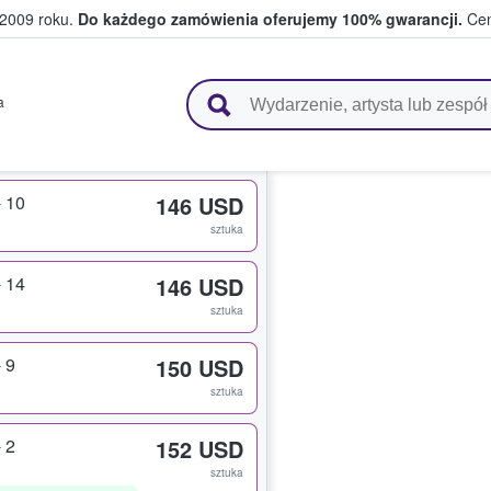
 2009 roku.
Do każdego zamówienia oferujemy 100% gwarancji.
Cen
 i kibice kupują i sprzedają bilety
a
- 10
146 USD
sztuka
- 14
146 USD
sztuka
 9
150 USD
sztuka
 2
152 USD
sztuka