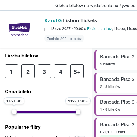
Giełda biletów na wydarzenia na żywo od
Karol G
Lisbon Tickets
StubHub — miejsce, w którym fani
pt., 18 cze 2027
•
20:00
o
Estádio da Luz
,
Lisboa
,
Lisbo
Zostało 200+ biletów
Liczba biletów
Bancada Piso 3 
2 biletów
1
2
3
4
5+
Bancada Piso 3 
2 - 8 biletów
Cena biletu
145 USD
1127 USD
Bancada Piso 3 -
1 - 8 biletów
Bancada Piso 3 -
Popularne filtry
Rząd
J
1 bilet