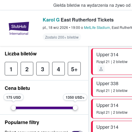
Giełda biletów na wydarzenia na żywo od
Karol G
East Rutherford Tickets
StubHub — miejsce, w którym fani
pt., 18 wrz 2026
•
19:00
o
MetLife Stadium
,
East Rutherf
Zostało 200+ biletów
Liczba biletów
Upper 314
Rząd
21
2 biletów
1
2
3
4
5+
Upper 338
Cena biletu
Rząd
21
2 biletów
175 USD
1350 USD
Upper 314
Rząd
21
2 biletów
Popularne filtry
Upper 314