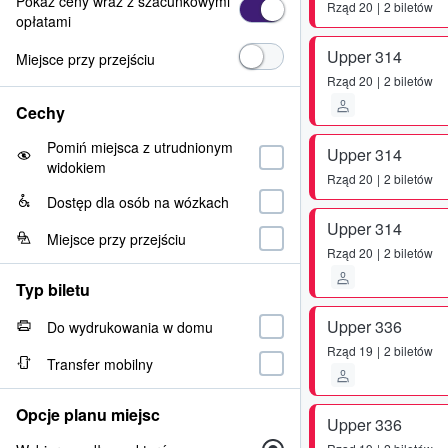
Pokaż ceny wraz z szacunkowymi
Rząd
20
2 biletów
opłatami
Upper 314
Miejsce przy przejściu
Rząd
20
2 biletów
Cechy
Pomiń miejsca z utrudnionym
Upper 314
widokiem
Rząd
20
2 biletów
Dostęp dla osób na wózkach
Upper 314
Miejsce przy przejściu
Rząd
20
2 biletów
Typ biletu
Upper 336
Do wydrukowania w domu
Rząd
19
2 biletów
Transfer mobilny
Opcje planu miejsc
Upper 336