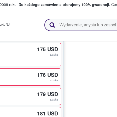
 2009 roku.
Do każdego zamówienia oferujemy 100% gwarancji.
Cen
 i kibice kupują i sprzedają bilety
ord
,
NJ
175 USD
sztuka
176 USD
sztuka
179 USD
sztuka
181 USD