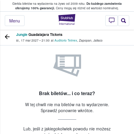
Giełda biletów na wydarzenia na żywo od 2009 roku.
Do każdego zamówienia
ce, w którym fani i kibice kupują i sprzedaj
oferujemy 100% gwarancji.
Ceny mogą się różnić od wartości nominalnej.
StubHub — miejsce,
Menu
Jungle
Guadalajara Tickets
śr., 17 mar 2027
•
21:00
at
Auditorio Telmex
,
Zapopan
,
Jalisco
Brak biletów... i co teraz?
W tej chwili nie ma biletów na to wydarzenie.
Sprawdź ponownie wkrótce.
Lub, jeśli z jakiegokolwiek powodu nie możesz