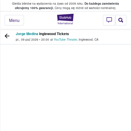
Giełda biletów na wydarzenia na żywo od 2009 roku.
Do każdego zamówienia
ce, w którym fani i kibice kupują i sprzedaj
oferujemy 100% gwarancji.
Ceny mogą się różnić od wartości nominalnej.
StubHub — miejsce,
Menu
Jorge Medina
Inglewood Tickets
pt., 09 paź 2026
•
20:00
at
YouTube Theater
,
Inglewood
,
CA