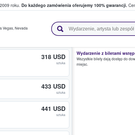
 2009 roku.
Do każdego zamówienia oferujemy 100% gwarancji.
Cen
 i kibice kupują i sprzedają bilety
s Vegas
,
Nevada
Wydarzenie z biletami wstę
318 USD
Wszystkie bilety dają dostęp do do
sztuka
miejsc.
433 USD
sztuka
441 USD
sztuka