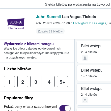
Giełda biletów na wydarzenia na żywo od
John Summit
Las Vegas Tickets
StubHub — miejsce, w którym fani
sob., 26 wrz 2026
•
11:00
o
LIV Nightclub Las Vegas
,
La
Zostało 33 biletów
Wydarzenie z biletami wstępu
Bilet wstępu
Wszystkie bilety dają dostęp do dowolnych
2 - 4 biletów
dostępnych miejsc siedzących lub stojących. Nie
ma przypisanych miejsc.
Liczba biletów
Bilet wstępu
1 - 7 biletów
1
2
3
4
5+
Bilet wstępu
2 - 4 biletów
Popularne filtry
Pokaż ceny wraz z szacunkowymi