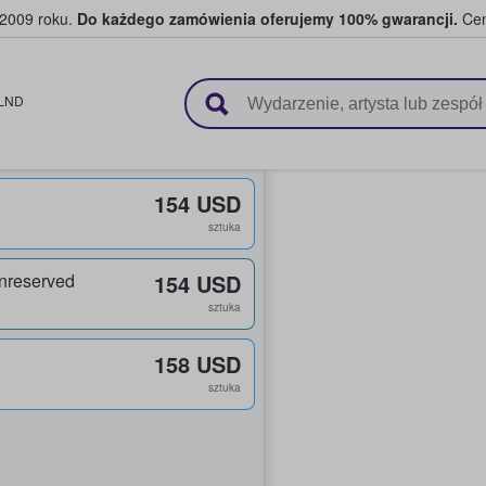
 2009 roku.
Do każdego zamówienia oferujemy 100% gwarancji.
Cen
 i kibice kupują i sprzedają bilety
LND
154 USD
sztuka
nreserved
154 USD
sztuka
158 USD
sztuka