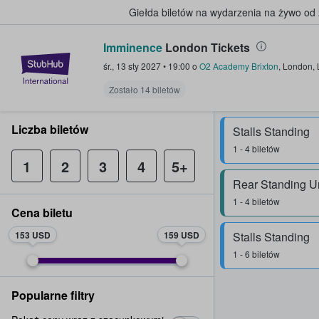
Giełda biletów na wydarzenia na żywo od
Imminence
London Tickets
StubHub — miejsce, w którym fani
śr., 13 sty 2027
•
19:00
o
O2 Academy Brixton
,
London
,
Zostało 14 biletów
Liczba biletów
Stalls Standing
1 - 4 biletów
1
2
3
4
5+
Rear Standing U
1 - 4 biletów
Cena biletu
153 USD
159 USD
Stalls Standing
1 - 6 biletów
Popularne filtry