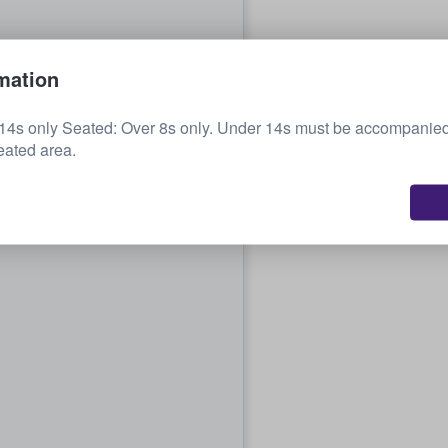
mation
14s only Seated: Over 8s only. Under 14s must be accompanied
eated area.