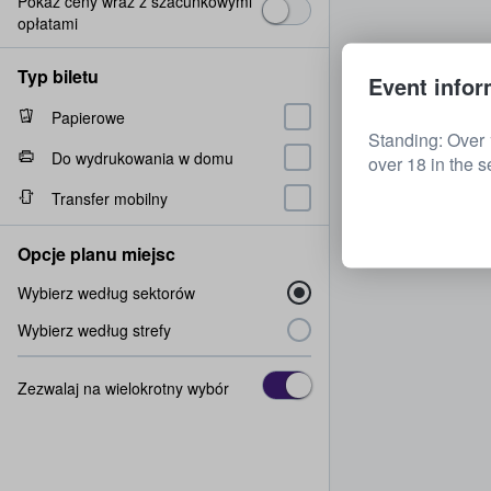
Pokaż ceny wraz z szacunkowymi
opłatami
Typ biletu
Event infor
Papierowe
Standing: Over 
Do wydrukowania w domu
over 18 in the s
Transfer mobilny
Opcje planu miejsc
Wybierz według sektorów
Wybierz według strefy
Zezwalaj na wielokrotny wybór