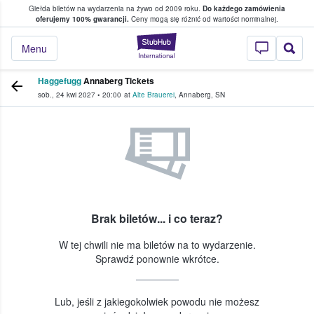
Giełda biletów na wydarzenia na żywo od 2009 roku.
Do każdego zamówienia
ce, w którym fani i kibice kupują i sprzedaj
oferujemy 100% gwarancji.
Ceny mogą się różnić od wartości nominalnej.
StubHub — miejsce,
Menu
Haggefugg
Annaberg Tickets
sob., 24 kwi 2027
•
20:00
at
Alte Brauerei
,
Annaberg
,
SN
Brak biletów... i co teraz?
W tej chwili nie ma biletów na to wydarzenie.
Sprawdź ponownie wkrótce.
Lub, jeśli z jakiegokolwiek powodu nie możesz