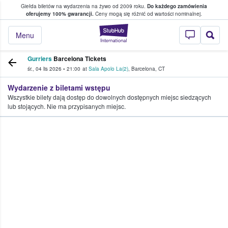
Giełda biletów na wydarzenia na żywo od 2009 roku.
Do każdego zamówienia
ce, w którym fani i kibice kupują i sprzedaj
oferujemy 100% gwarancji.
Ceny mogą się różnić od wartości nominalnej.
StubHub — miejsce,
Menu
Gurriers
Barcelona Tickets
śr., 04 lis 2026
•
21:00
at
Sala Apolo La(2)
,
Barcelona
,
CT
Wydarzenie z biletami wstępu
Wszystkie bilety dają dostęp do dowolnych dostępnych miejsc siedzących
lub stojących. Nie ma przypisanych miejsc.