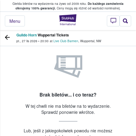
Giełda biletów na wydarzenia na żywo od 2009 roku.
Do każdego zamówienia
ce, w którym fani i kibice kupują i sprzedaj
oferujemy 100% gwarancji.
Ceny mogą się różnić od wartości nominalnej.
StubHub — miejsce,
Menu
Guildo Horn
Wuppertal Tickets
pt., 27 lis 2026
•
20:00
at
Live Club Barmen
,
Wuppertal
,
NW
Brak biletów... i co teraz?
W tej chwili nie ma biletów na to wydarzenie.
Sprawdź ponownie wkrótce.
Lub, jeśli z jakiegokolwiek powodu nie możesz