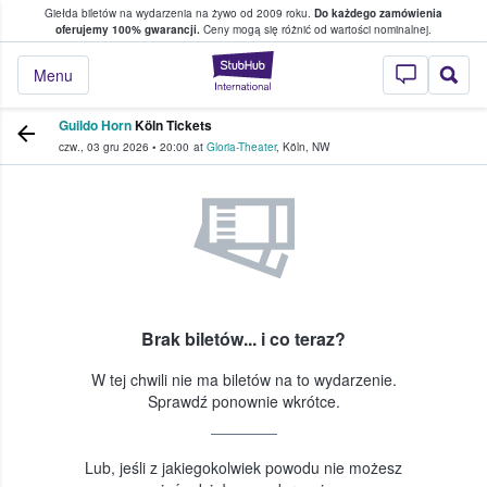
Giełda biletów na wydarzenia na żywo od 2009 roku.
Do każdego zamówienia
ce, w którym fani i kibice kupują i sprzedaj
oferujemy 100% gwarancji.
Ceny mogą się różnić od wartości nominalnej.
StubHub — miejsce,
Menu
Guildo Horn
Köln Tickets
czw., 03 gru 2026
•
20:00
at
Gloria-Theater
,
Köln
,
NW
Brak biletów... i co teraz?
W tej chwili nie ma biletów na to wydarzenie.
Sprawdź ponownie wkrótce.
Lub, jeśli z jakiegokolwiek powodu nie możesz