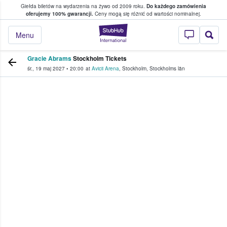
Giełda biletów na wydarzenia na żywo od 2009 roku.
Do każdego zamówienia
ce, w którym fani i kibice kupują i sprzedaj
oferujemy 100% gwarancji.
Ceny mogą się różnić od wartości nominalnej.
StubHub — miejsce,
Menu
Gracie Abrams
Stockholm Tickets
śr., 19 maj 2027
•
20:00
at
Avicii Arena
,
Stockholm
,
Stockholms län