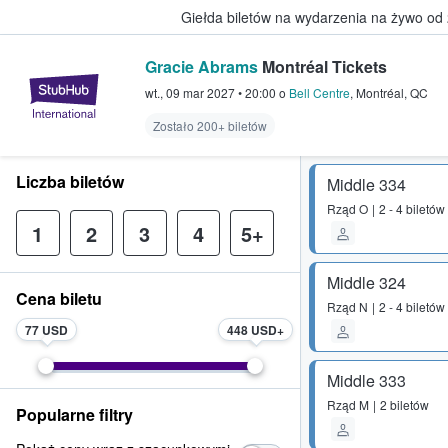
Giełda biletów na wydarzenia na żywo od
Gracie Abrams
Montréal Tickets
StubHub — miejsce, w którym fani
wt., 09 mar 2027
•
20:00
o
Bell Centre
,
Montréal
,
QC
Zostało 200+ biletów
Liczba biletów
Middle 334
Rząd
O
2 - 4 biletów
1
2
3
4
5+
Middle 324
Cena biletu
Rząd
N
2 - 4 biletów
77 USD
448 USD
Middle 333
Rząd
M
2 biletów
Popularne filtry