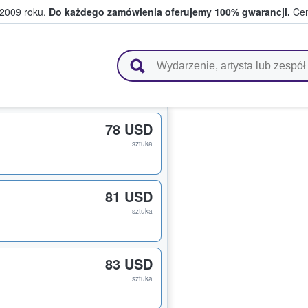
 2009 roku.
Do każdego zamówienia oferujemy 100% gwarancji.
Cen
 i kibice kupują i sprzedają bilety
78 USD
sztuka
81 USD
sztuka
83 USD
sztuka