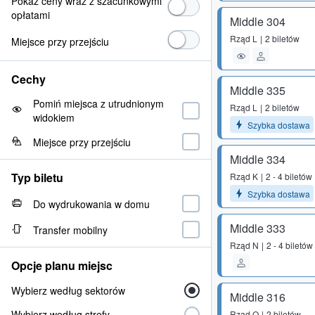
Pokaż ceny wraz z szacunkowymi
opłatami
Middle 304
Rząd
L
2 biletów
Miejsce przy przejściu
Cechy
Middle 335
Pomiń miejsca z utrudnionym
Rząd
L
2 biletów
widokiem
Szybka dostawa
Miejsce przy przejściu
Middle 334
Typ biletu
Rząd
K
2 - 4 biletów
Szybka dostawa
Do wydrukowania w domu
Middle 333
Transfer mobilny
Rząd
N
2 - 4 biletów
Opcje planu miejsc
Wybierz według sektorów
Middle 316
Wybierz według strefy
Rząd
O
2 biletów