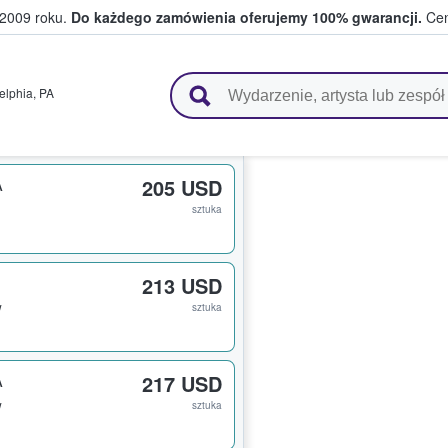
 2009 roku.
Do każdego zamówienia oferujemy 100% gwarancji.
Cen
 i kibice kupują i sprzedają bilety
elphia
,
PA
A
205 USD
sztuka
213 USD
w
sztuka
A
217 USD
w
sztuka