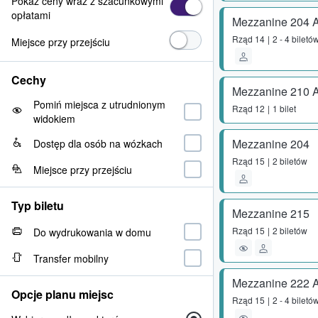
Pokaż ceny wraz z szacunkowymi
opłatami
Mezzanine 204 
Rząd
14
2 - 4 biletó
Miejsce przy przejściu
Cechy
Mezzanine 210 
Pomiń miejsca z utrudnionym
Rząd
12
1 bilet
widokiem
Mezzanine 204
Dostęp dla osób na wózkach
Rząd
15
2 biletów
Miejsce przy przejściu
Typ biletu
Mezzanine 215
Rząd
15
2 biletów
Do wydrukowania w domu
Transfer mobilny
Mezzanine 222 
Opcje planu miejsc
Rząd
15
2 - 4 biletó