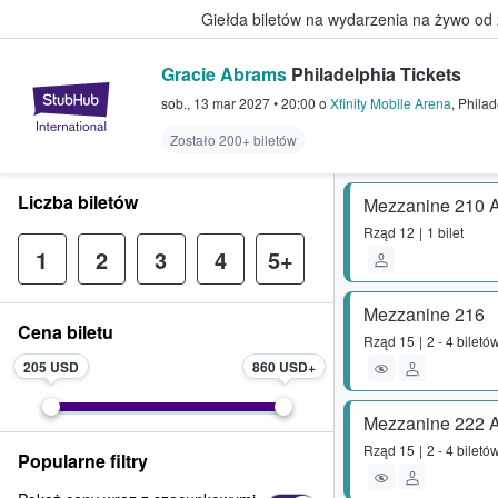
Giełda biletów na wydarzenia na żywo od
Gracie Abrams
Philadelphia Tickets
StubHub — miejsce, w którym fani
sob., 13 mar 2027
•
20:00
o
Xfinity Mobile Arena
,
Philad
Zostało 200+ biletów
Liczba biletów
Mezzanine 210 
Rząd
12
1 bilet
1
2
3
4
5+
Mezzanine 216
Cena biletu
Rząd
15
2 - 4 biletó
205 USD
860 USD
Mezzanine 222 
Rząd
15
2 - 4 biletó
Popularne filtry