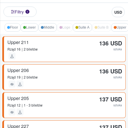
Filtry
USD
1
Floor
Lower
Middle
Loge
Suite A
Suite B
Upper
Upper 211
136 USD
Rząd
16
2 biletów
sztuka
Upper 206
136 USD
Rząd
19
2 biletów
sztuka
Upper 205
137 USD
Rząd
12
1 - 3 biletów
sztuka
Upper 227
137 USD