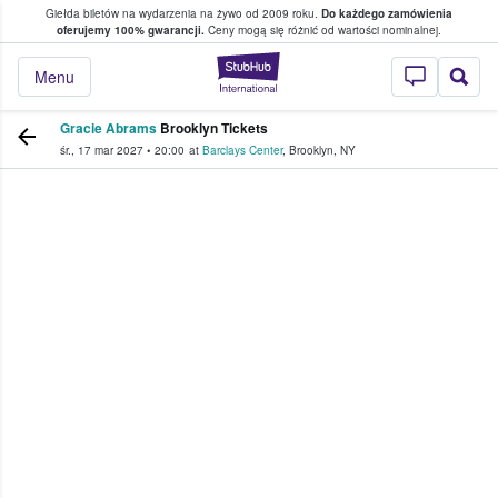
Giełda biletów na wydarzenia na żywo od 2009 roku.
Do każdego zamówienia
ce, w którym fani i kibice kupują i sprzedaj
oferujemy 100% gwarancji.
Ceny mogą się różnić od wartości nominalnej.
StubHub — miejsce,
Menu
Gracie Abrams
Brooklyn Tickets
śr., 17 mar 2027
•
20:00
at
Barclays Center
,
Brooklyn
,
NY