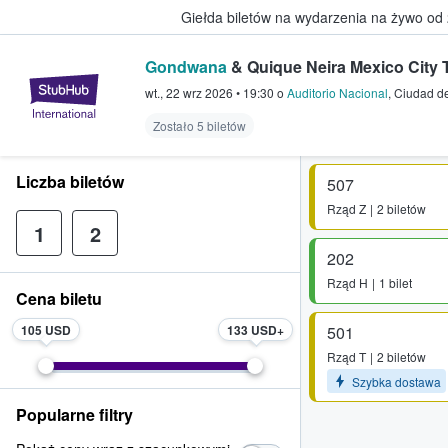
Giełda biletów na wydarzenia na żywo od
Gondwana
& Quique Neira Mexico City 
StubHub — miejsce, w którym fani
wt., 22 wrz 2026
•
19:30
o
Auditorio Nacional
,
Ciudad d
Zostało 5 biletów
Liczba biletów
507
Rząd
Z
2 biletów
1
2
202
Rząd
H
1 bilet
Cena biletu
105 USD
133 USD
501
Rząd
T
2 biletów
Szybka dostawa
Popularne filtry