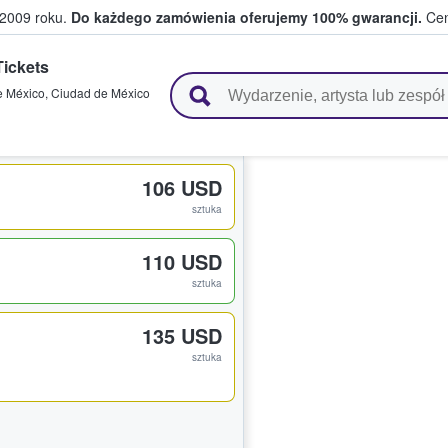
 2009 roku.
Do każdego zamówienia oferujemy 100% gwarancji.
Cen
Tickets
 i kibice kupują i sprzedają bilety
e México
,
Ciudad de México
106 USD
sztuka
110 USD
sztuka
135 USD
sztuka