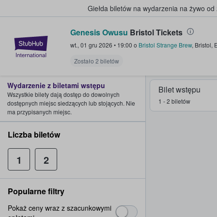
Giełda biletów na wydarzenia na żywo od
Genesis Owusu
Bristol Tickets
StubHub — miejsce, w którym fani
wt., 01 gru 2026
•
19:00
o
Bristol Strange Brew
,
Bristol
,
Zostało 2 biletów
Wydarzenie z biletami wstępu
Bilet wstępu
Wszystkie bilety dają dostęp do dowolnych
1 - 2 biletów
dostępnych miejsc siedzących lub stojących. Nie
ma przypisanych miejsc.
Liczba biletów
1
2
Popularne filtry
Pokaż ceny wraz z szacunkowymi