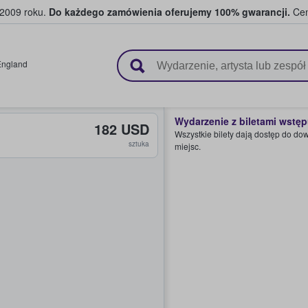
 2009 roku.
Do każdego zamówienia oferujemy 100% gwarancji.
Cen
 i kibice kupują i sprzedają bilety
England
Wydarzenie z biletami wstę
182 USD
Wszystkie bilety dają dostęp do do
sztuka
miejsc.