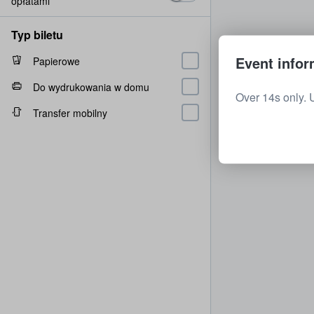
opłatami
Typ biletu
Event infor
Papierowe
Do wydrukowania w domu
Over 14s only. 
Transfer mobilny