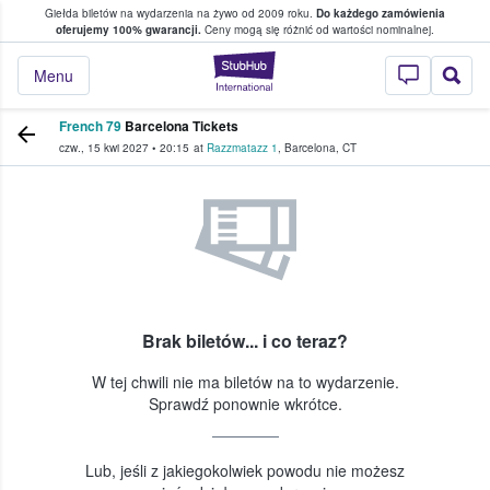
Giełda biletów na wydarzenia na żywo od 2009 roku.
Do każdego zamówienia
ce, w którym fani i kibice kupują i sprzedaj
oferujemy 100% gwarancji.
Ceny mogą się różnić od wartości nominalnej.
StubHub — miejsce,
Menu
French 79
Barcelona Tickets
czw., 15 kwi 2027
•
20:15
at
Razzmatazz 1
,
Barcelona
,
CT
Brak biletów... i co teraz?
W tej chwili nie ma biletów na to wydarzenie.
Sprawdź ponownie wkrótce.
Lub, jeśli z jakiegokolwiek powodu nie możesz