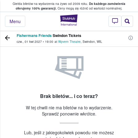
Giełda biletów na wydarzenia na żywo od 2009 roku.
Do każdego zamówienia
ce, w którym fani i kibice kupują i sprzedaj
oferujemy 100% gwarancji.
Ceny mogą się różnić od wartości nominalnej.
StubHub — miejsce,
Menu
Fishermans Friends
Swindon Tickets
czw., 01 kwi 2027
•
19:00
at
Wyvern Theatre
,
Swindon
,
WIL
Brak biletów... i co teraz?
W tej chwili nie ma biletów na to wydarzenie.
Sprawdź ponownie wkrótce.
Lub, jeśli z jakiegokolwiek powodu nie możesz