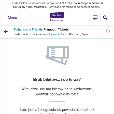
Giełda biletów na wydarzenia na żywo od 2009 roku.
Do każdego zamówienia
ce, w którym fani i kibice kupują i sprzedaj
oferujemy 100% gwarancji.
Ceny mogą się różnić od wartości nominalnej.
StubHub — miejsce,
Menu
Fishermans Friends
Plymouth Tickets
niedz., 28 lis 2027
•
19:00
at
Plymouth Arena
,
Plymouth
,
Devon
Brak biletów... i co teraz?
W tej chwili nie ma biletów na to wydarzenie.
Sprawdź ponownie wkrótce.
Lub, jeśli z jakiegokolwiek powodu nie możesz