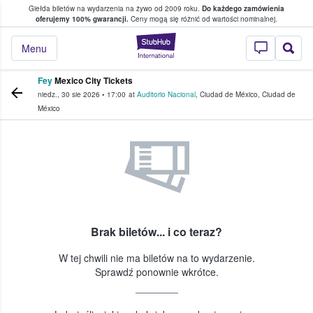
Giełda biletów na wydarzenia na żywo od 2009 roku.
Do każdego zamówienia
ce, w którym fani i kibice kupują i sprzedaj
oferujemy 100% gwarancji.
Ceny mogą się różnić od wartości nominalnej.
StubHub — miejsce,
Menu
Fey
Mexico City Tickets
niedz., 30 sie 2026
•
17:00
at
Auditorio Nacional
,
Ciudad de México
,
Ciudad de
México
Brak biletów... i co teraz?
W tej chwili nie ma biletów na to wydarzenie.
Sprawdź ponownie wkrótce.