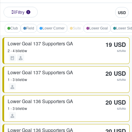
Filtry
USD
1
Club
Field
Lower Corner
Suite
Lower Goal
Lower Sid
Lower Goal 137 Supporters GA
19 USD
2 - 4 biletów
sztuka
Lower Goal 137 Supporters GA
20 USD
1 - 3 biletów
sztuka
Lower Goal 136 Supporters GA
20 USD
1 - 3 biletów
sztuka
Lower Goal 136 Supporters GA
20 USD