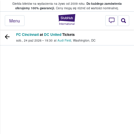
Giełda biletów na wydarzenia na żywo od 2009 roku.
Do każdego zamówienia
ce, w którym fani i kibice kupują i sprzedaj
oferujemy 100% gwarancji.
Ceny mogą się różnić od wartości nominalnej.
StubHub — miejsce,
Menu
FC Cincinnati
at
DC United
Tickets
sob., 24 paź 2026
•
19:30
at
Audi Field
,
Washington
,
DC