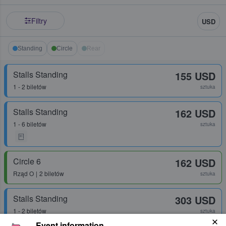
Filtry
USD
Standing
Circle
Rear
Stalls Standing
155 USD
1 - 2 biletów
sztuka
Stalls Standing
162 USD
1 - 6 biletów
sztuka
Circle 6
162 USD
Rząd
O
2 biletów
sztuka
Stalls Standing
303 USD
1 - 2 biletów
sztuka
Event information