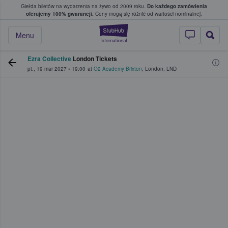
Giełda biletów na wydarzenia na żywo od 2009 roku.
Do każdego zamówienia
ce, w którym fani i kibice kupują i sprzedaj
oferujemy 100% gwarancji.
Ceny mogą się różnić od wartości nominalnej.
StubHub — miejsce,
Menu
Ezra Collective
London Tickets
pt., 19 mar 2027
•
19:00
at
O2 Academy Brixton
,
London
,
LND