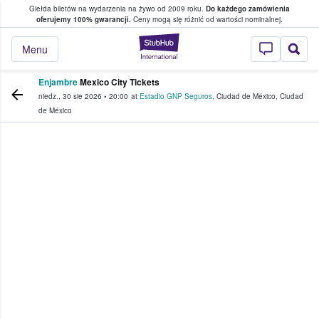
Giełda biletów na wydarzenia na żywo od 2009 roku.
Do każdego zamówienia
ce, w którym fani i kibice kupują i sprzedaj
oferujemy 100% gwarancji.
Ceny mogą się różnić od wartości nominalnej.
StubHub — miejsce,
Menu
Enjambre
Mexico City Tickets
niedz., 30 sie 2026
•
20:00
at
Estadio GNP Seguros
,
Ciudad de México
,
Ciudad
de México