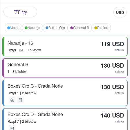
Filtry
USD
Verde
Naranja
Boxes Oro
General B
Platino
Naranja - 16
119 USD
Rząd
TBA
8 biletów
sztuka
General B
130 USD
1 - 8 biletów
sztuka
Boxes Oro C - Grada Norte
130 USD
Rząd
1
2 biletów
sztuka
Boxes Oro D - Grada Norte
140 USD
Rząd
7
2 biletów
sztuka