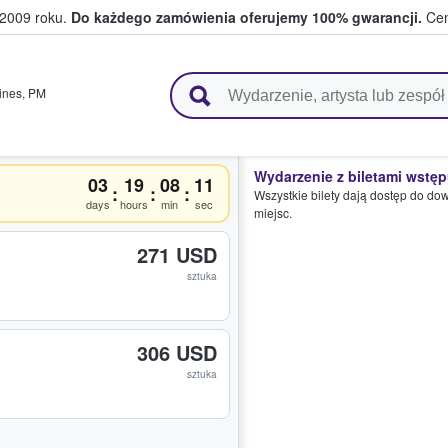
 2009 roku.
Do każdego zamówienia oferujemy 100% gwarancji.
Cen
 i kibice kupują i sprzedają bilety
ines
,
PM
Wydarzenie z biletami wstę
03
19
08
11
:
:
:
Wszystkie bilety dają dostęp do do
days
hours
min
sec
miejsc.
271 USD
sztuka
306 USD
sztuka