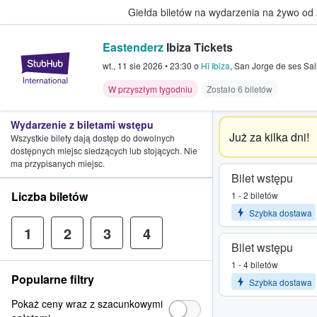
Giełda biletów na wydarzenia na żywo od
Eastenderz
Ibiza Tickets
StubHub — miejsce, w którym fani
wt., 11 sie 2026
•
23:30
o
Hï Ibiza
,
San Jorge de ses Sal
W przyszłym tygodniu
Zostało 6 biletów
Wydarzenie z biletami wstępu
Już za kilka dni!
Wszystkie bilety dają dostęp do dowolnych
dostępnych miejsc siedzących lub stojących. Nie
ma przypisanych miejsc.
Bilet wstępu
Liczba biletów
1 - 2 biletów
Szybka dostawa
1
2
3
4
Bilet wstępu
1 - 4 biletów
Popularne filtry
Szybka dostawa
Pokaż ceny wraz z szacunkowymi