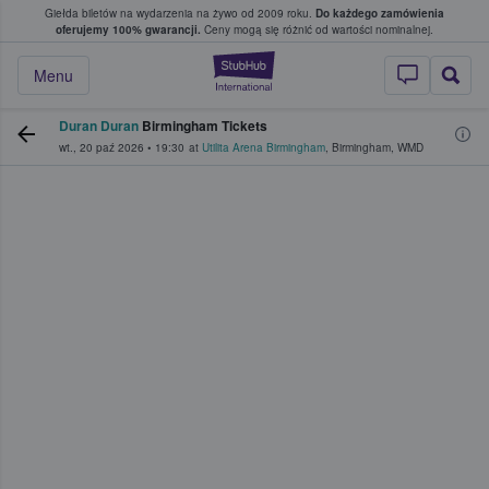
Giełda biletów na wydarzenia na żywo od 2009 roku.
Do każdego zamówienia
ce, w którym fani i kibice kupują i sprzedaj
oferujemy 100% gwarancji.
Ceny mogą się różnić od wartości nominalnej.
StubHub — miejsce,
Menu
Duran Duran
Birmingham Tickets
wt., 20 paź 2026
•
19:30
at
Utilita Arena Birmingham
,
Birmingham
,
WMD